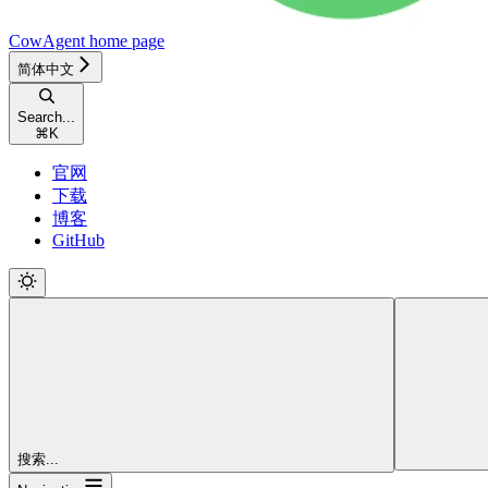
CowAgent
home page
简体中文
Search...
⌘
K
官网
下载
博客
GitHub
搜索...