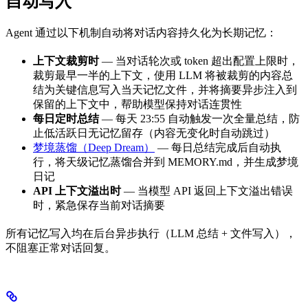
自动写入
Agent 通过以下机制自动将对话内容持久化为长期记忆：
上下文裁剪时
— 当对话轮次或 token 超出配置上限时，
裁剪最早一半的上下文，使用 LLM 将被裁剪的内容总
结为关键信息写入当天记忆文件，并将摘要异步注入到
保留的上下文中，帮助模型保持对话连贯性
每日定时总结
— 每天 23:55 自动触发一次全量总结，防
止低活跃日无记忆留存（内容无变化时自动跳过）
梦境蒸馏（Deep Dream）
— 每日总结完成后自动执
行，将天级记忆蒸馏合并到 MEMORY.md，并生成梦境
日记
API 上下文溢出时
— 当模型 API 返回上下文溢出错误
时，紧急保存当前对话摘要
所有记忆写入均在后台异步执行（LLM 总结 + 文件写入），
不阻塞正常对话回复。