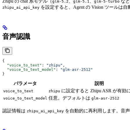
Zhipu の chat 系モデル（
、
、
など
glm-5.2
glm-5.1
glm-5-turbo
を設定すると、Agent の Vision 
zhipu_ai_api_key
音声認識
{
  "voice_to_text"
: 
"zhipu"
,
  "voice_to_text_model"
: 
"glm-asr-2512"
}
パラメータ
説明
に設定すると Zhipu ASR が有
voice_to_text
zhipu
任意。デフォルトは
voice_to_text_model
glm-asr-2512
認証情報は
を自動的に再利用します。音声
zhipu_ai_api_key