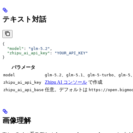
テキスト対話
{
  "model"
: 
"glm-5.2"
,
  "zhipu_ai_api_key"
: 
"YOUR_API_KEY"
}
パラメータ
、
、
、
model
glm-5.2
glm-5.1
glm-5-turbo
glm-5
Zhipu AI コンソール
で作成
zhipu_ai_api_key
任意。デフォルトは
zhipu_ai_api_base
https://open.bigmo
画像理解