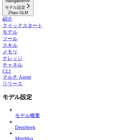
Navigation
モデル設定
Zhipu GLM
紹介
クイックスタート
モデル
ツール
スキル
メモリ
ナレッジ
チャネル
CLI
マルチ Agent
リリース
モデル設定
モデル概要
DeepSeek
MiniMax