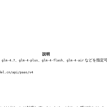
説明
、
、
、
、
などを指定
glm-4.7
glm-4-plus
glm-4-flash
glm-4-air
del.cn/api/paas/v4