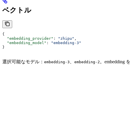
ベクトル
{
  "embedding_provider"
: 
"zhipu"
,
  "embedding_model"
: 
"embedding-3"
}
選択可能なモデル：
、
。embeddin
embedding-3
embedding-2