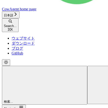
CowAgent
home page
日本語
Search...
⌘
K
ウェブサイト
ダウンロード
ブログ
GitHub
検索...