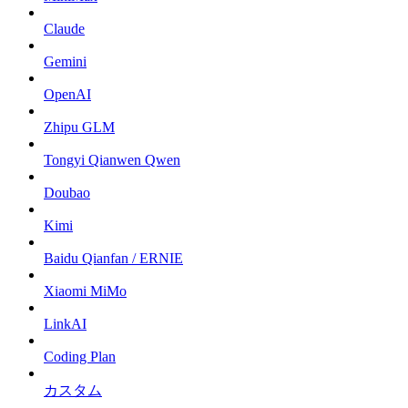
Claude
Gemini
OpenAI
Zhipu GLM
Tongyi Qianwen Qwen
Doubao
Kimi
Baidu Qianfan / ERNIE
Xiaomi MiMo
LinkAI
Coding Plan
カスタム