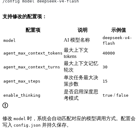
/config model deepseek-v4-flash
支持修改的配置项：
配置项
说明
示例值
deepseek-v4-
AI 模型名称
model
flash
最大上下文
agent_max_context_tokens
40000
tokens
最大上下文记忆
agent_max_context_turns
30
轮次
单次任务最大决
agent_max_steps
15
策步数
是否启用深度思
/
enable_thinking
true
false
考模式
修改
时，系统会自动匹配对应的模型调用方式。配置会
model
写入
并持久保存。
config.json