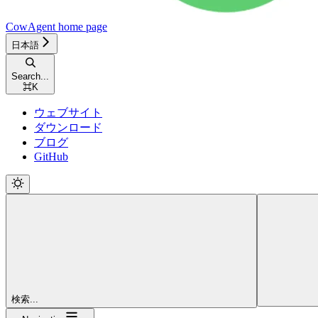
CowAgent
home page
日本語
Search...
⌘
K
ウェブサイト
ダウンロード
ブログ
GitHub
検索...