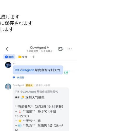
生成します
に保存されます
用します