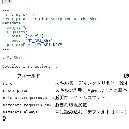
---
name
: 
my-skill
description
: 
Brief description of the skill
metadata
:
  emoji
: 
🔧
  requires
:
    bins
: [
"curl"
]
    env
: [
"MY_API_KEY"
]
  primaryEnv
: 
"MY_API_KEY"
---
# My Skill
Detailed instructions...
フィールド
説
スキル名。ディレクトリ名と一致す
name
スキルの説明。Agent はこれに
description
必要なシステムコマンド
metadata.requires.bins
必要な環境変数
metadata.requires.env
常に読み込む（デフォルトは false）
metadata.always